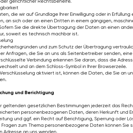
der gerichtlicher Rechtsbehelfe.
gbarkeit
n, die wir auf Grundlage Ihrer Einwilligung oder in Erfüllung
en, an sich oder an einen Dritten in einem gängigen, maschi
Sofern Sie die direkte Übertragung der Daten an einen ande
nur, soweit es technisch machbar ist.
selung
icherheitsgründen und zum Schutz der Übertragung vertraulic
er Anfragen, die Sie an uns als Seitenbetreiber senden, eine
erschlüsselte Verbindung erkennen Sie daran, dass die Adres
 wechselt und an dem Schloss-Symbol in Ihrer Browserzeile.
erschlüsselung aktiviert ist, können die Daten, die Sie an un
en.
schung und Berichtigung
r geltenden gesetzlichen Bestimmungen jederzeit das Recht
peicherten personenbezogenen Daten, deren Herkunft und 
tung und ggf. ein Recht auf Berichtigung, Sperrung oder L
n Fragen zum Thema personenbezogene Daten können Sie sic
 Adresse an uns wenden.