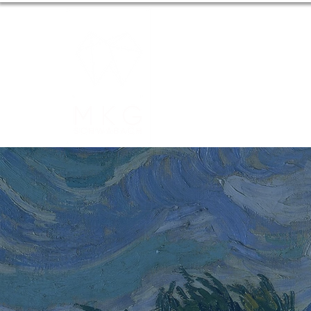
START
S