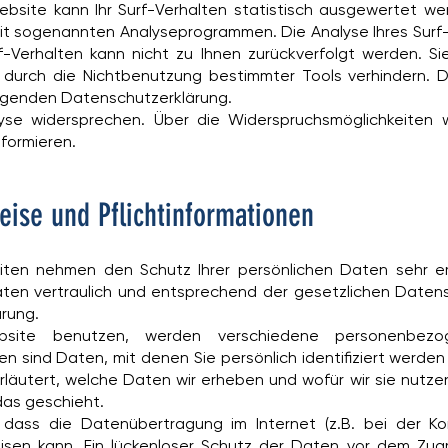
bsite kann Ihr Surf-Verhalten statistisch ausgewertet we
it sogenannten Analyseprogrammen. Die Analyse Ihres Surf-V
-Verhalten kann nicht zu Ihnen zurückverfolgt werden. Si
durch die Nichtbenutzung bestimmter Tools verhindern. De
folgenden Datenschutzerklärung.
yse widersprechen. Über die Widerspruchsmöglichkeiten w
formieren.
ise und Pflichtinformationen
eiten nehmen den Schutz Ihrer persönlichen Daten sehr er
n vertraulich und entsprechend der gesetzlichen Datens
rung.
site benutzen, werden verschiedene personenbezo
sind Daten, mit denen Sie persönlich identifiziert werden
läutert, welche Daten wir erheben und wofür wir sie nutzen.
as geschieht.
 dass die Datenübertragung im Internet (z.B. bei der Ko
isen kann. Ein lückenloser Schutz der Daten vor dem Zugrif