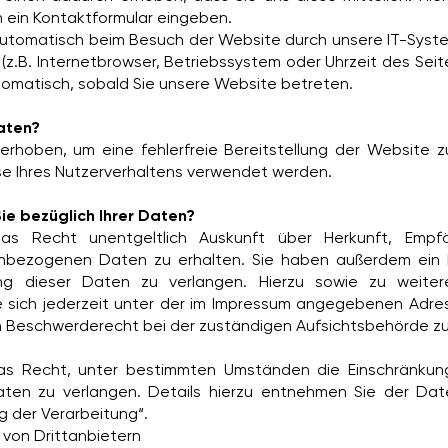
n ein Kontaktformular eingeben.
tomatisch beim Besuch der Website durch unsere IT-System
(z.B. Internetbrowser, Betriebssystem oder Uhrzeit des Seit
tomatisch, sobald Sie unsere Website betreten.
Daten?
 erhoben, um eine fehlerfreie Bereitstellung der Website 
e Ihres Nutzerverhaltens verwendet werden.
e bezüglich Ihrer Daten?
das Recht unentgeltlich Auskunft über Herkunft, Empf
nbezogenen Daten zu erhalten. Sie haben außerdem ein R
ng dieser Daten zu verlangen. Hierzu sowie zu weit
 sich jederzeit unter der im Impressum angegebenen Adr
n Beschwerderecht bei der zuständigen Aufsichtsbehörde zu
s Recht, unter bestimmten Umständen die Einschränkung 
en zu verlangen. Details hierzu entnehmen Sie der Date
g der Verarbeitung“.
 von Drittanbietern