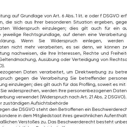
ung auf Grundlage von Art. 6 Abs. 1 lit. e oder f DSGVO erf
, die sich aus Ihrer besonderen Situation ergeben, gegen
ten Widerspruch einzulegen; dies gilt auch für ein a
Die jeweilige Rechtsgrundlage, auf denen eine Verarbeitun
rklärung. Wenn Sie Widerspruch einlegen, werden 
en nicht mehr verarbeiten, es sei denn, wir können z
itung nachweisen, die Ihre Interessen, Rechte und Freihei
 Geltendmachung, Ausübung oder Verteidigung von Rechts
O).
ezogenen Daten verarbeitet, um Direktwerbung zu betre
rspruch gegen die Verarbeitung Sie betreffender perso
g einzulegen; dies gilt auch für das Profiling, soweit es mit
 Sie widersprechen, werden Ihre personenbezogenen Daten 
erbung verwendet (Widerspruch nach Art. 21 Abs. 2 DSGVO).
r zuständigen Aufsichtsbehörde
gegen die DSGVO steht den Betroffenen ein Beschwerderecht
sondere in dem Mitgliedstaat ihres gewöhnlichen Aufenthalts
aßlichen Verstoßes zu. Das Beschwerderecht besteht unbe