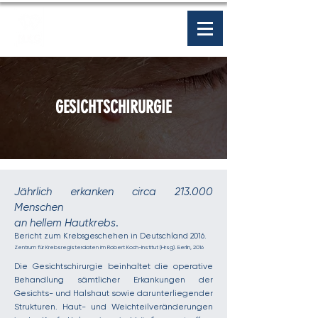
GESICHTSCHIRURGIE
Jährlich erkanken circa 213.000
Menschen
an hellem Hautkrebs
.
Bericht zum Krebsgeschehen in Deutschland 2016.
Zentrum für Krebsregisterdaten im Robert Koch-Institut (Hrsg). Berlin, 2016
Die Gesichtschirurgie beinhaltet die operative
Behandlung sämtlicher Erkankungen der
Gesichts- und Halshaut sowie darunterliegender
Strukturen. Haut- und Weichteilveränderungen