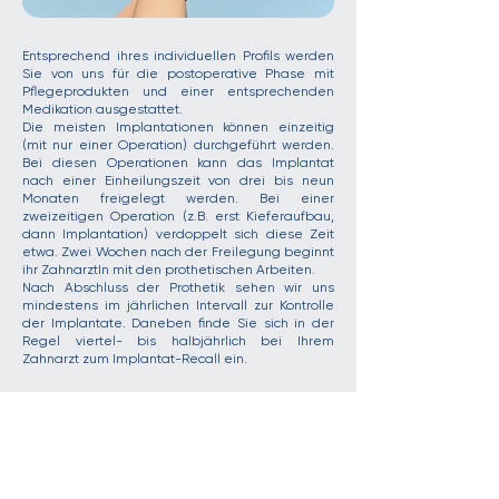
​Entsprechend ihres individuellen Profils werden
Sie von uns für die postoperative Phase mit
Pflegeprodukten und einer entsprechenden
Medikation ausgestattet.
Die meisten Implantationen können einzeitig
(mit nur einer Operation) durchgeführt werden.
Bei diesen Operationen kann das Implantat
nach einer Einheilungszeit von drei bis neun
Monaten freigelegt werden. Bei einer
zweizeitigen Operation (z.B. erst Kieferaufbau,
dann Implantation) verdoppelt sich diese Zeit
etwa. Zwei Wochen nach der Freilegung beginnt
ihr ZahnarztIn mit den prothetischen Arbeiten.
Nach Abschluss der Prothetik sehen wir uns
mindestens im jährlichen Intervall zur Kontrolle
der Implantate. Daneben finde Sie sich in der
Regel viertel- bis halbjährlich bei Ihrem
Zahnarzt zum Implantat-Recall ein.
MUND-, KIEFER- UND
GESICHTSCHIRURGIE
SCHWABACH
DR. DR. MATTHIAS WURM
STAEDTLERSTR. 5 91126 SCHWABACH
09122 888 122
mail@mkg-